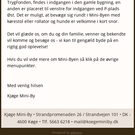
TrygFonden, findes i indgangen i den gamle bygning, en
anden er placeret til venstre for indgangen ved P-plads
Øst. Det er muligt, at bevæge sig rundt i Mini-Byen med
kørestol eller rollator og hunde er velkomne i kort snor.
Det vil glæde os, om du og din familie, venner og bekendte
vil komme og besøge os - vi kan til gengæld byde på en
rigtig god oplevelse!
Hvis du vil vide mere om Mini-Byen så klik på de øvrige
menupunkter.
Med venlig hilsen
Kjøge Mini-By
Kjøge Mini-By • Strandpromenaden 26 / Strandvejen 101 • DK -
4600 Køge • Tlf. 5663 6218 •
mail@koegeminiby.dk
Designed by
adena-it
.