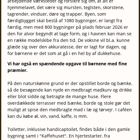
arbejdende værksteder og forsikre sig om, at alt er
hjemmelavet, det være sig mursten, teglsten, skorstene,
tagrender, vinduer, døre og trapper. Byen, som
færdigbygget skal bestå af 1080 bygninger, er langt fra
færdig, men med 800 bygninger på plads februar 2026 er
den for alvor begyndt at tage form, og i havnen kan man se
en række modelskibe fra den tid. De voksne vil bl.a. kunne
glæde sig over den akkuratesse, der er lagt for dagen, og
for børnene er det som at gå i en hel by af dukkehuse.
Vi har også en spændende opgave til børnene med fine
præmier.
På den naturskønne grund er der opstillet borde og bænke,
så de besøgende kan nyde en medbragt madkurv og drikke
eller blot sidde og betragte de mange huse. Flere
overdækkede terrasser med bænke, borde og stole gør det
muligt at spise den medbragte mad i læ og tørvejr. I caféen
kan du købe øl, vin, vand, kaffe, is mm.
Toiletter, inklusive handicaptoilet, findes både i den gamle
bygning samt i "Kaffehuset". En hjertestarter, fra