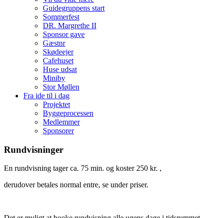
Guidegruppens start
Sommerfest
DR. Margrethe II
Sponsor gave
Gæstnr
Skødeejer
Cafehuset
Huse udsat
Miniby
Stor Møllen
Fra ide til i dag
Projektet
Byggeprocessen
Medlemmer
Sponsorer
Rundvisninger
En rundvisning tager ca. 75 min. og koster 250 kr. ,
derudover betales normal entre, se under priser.
Det er muligt at booke rundvisning alle ugens dage i tidsrummet