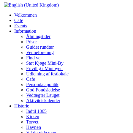
Velkommen
Cafe
Events
Information
Åbningstider
Priser
Guidet rundtur
Venneforening
Find vej
Støt Kjøge Mini-By
Frivillig i Minibyen
Udlejning af festlokale
Cafe
Persondatapolitik
God Fondsledelse
Vedtægter Lauget
Aktivitetskalender
Historie
Indtil 1865
Kirken
Torvet
Havnen
Vil du vide mere