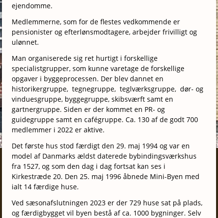
ejendomme.
Medlemmerne, som for de flestes vedkommende er
pensionister og efterlønsmodtagere, arbejder frivilligt og
ulønnet.
Man organiserede sig ret hurtigt i forskellige
specialistgrupper, som kunne varetage de forskellige
opgaver i byggeprocessen. Der blev dannet en
historikergruppe, tegnegruppe, teglværksgruppe, dør- og
vinduesgruppe, byggegruppe, skibsværft samt en
gartnergruppe. Siden er der kommet en PR- og
guidegruppe samt en cafégruppe. Ca. 130 af de godt 700
medlemmer i 2022 er aktive.
Det første hus stod færdigt den 29. maj 1994 og var en
model af Danmarks ældst daterede bybindingsværkshus
fra 1527, og som den dag i dag fortsat kan ses i
Kirkestræde 20. Den 25. maj 1996 åbnede Mini-Byen med
ialt 14 færdige huse.
Ved sæsonafslutningen 2023 er der 729 huse sat på plads,
og færdigbygget vil byen bestå af ca. 1000 bygninger. Selv