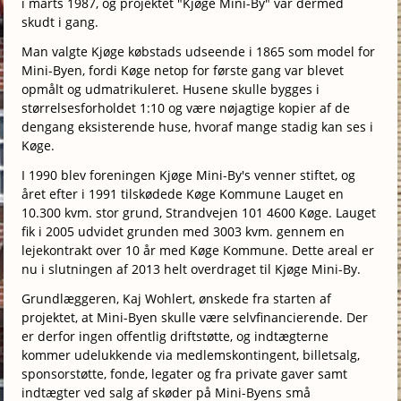
i marts 1987, og projektet "Kjøge Mini-By" var dermed
skudt i gang.
Man valgte Kjøge købstads udseende i 1865 som model for
Mini-Byen, fordi Køge netop for første gang var blevet
opmålt og udmatrikuleret. Husene skulle bygges i
størrelsesforholdet 1:10 og være nøjagtige kopier af de
dengang eksisterende huse, hvoraf mange stadig kan ses i
Køge.
I 1990 blev foreningen Kjøge Mini-By's venner stiftet, og
året efter i 1991 tilskødede Køge Kommune Lauget en
10.300 kvm. stor grund, Strandvejen 101 4600 Køge. Lauget
fik i 2005 udvidet grunden med 3003 kvm. gennem en
lejekontrakt over 10 år med Køge Kommune. Dette areal er
nu i slutningen af 2013 helt overdraget til Kjøge Mini-By.
Grundlæggeren, Kaj Wohlert, ønskede fra starten af
projektet, at Mini-Byen skulle være selvfinancierende. Der
er derfor ingen offentlig driftstøtte, og indtægterne
kommer udelukkende via medlemskontingent, billetsalg,
sponsorstøtte, fonde, legater og fra private gaver samt
indtægter ved salg af skøder på Mini-Byens små